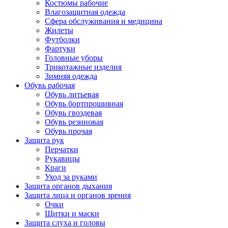
Костюмы рабочие
Влагозащитная одежда
Сфера обслуживания и медицина
Жилеты
Футболки
Фартуки
Головные уборы
Трикотажные изделия
Зимняя одежда
Обувь рабочая
Обувь литьевая
Обувь бортпрошивная
Обувь гвоздевая
Обувь резиновая
Обувь прочая
Защита рук
Перчатки
Рукавицы
Краги
Уход за руками
Защита органов дыхания
Защита лица и органов зрения
Очки
Щитки и маски
Защита слуха и головы