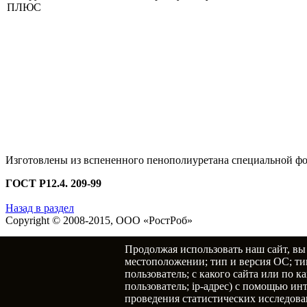
Изготовлены из вспененного пенополиуретана специальной фор
ГОСТ Р12.4. 209-99
Назад в раздел
Copyright © 2008-2015,
ООО «РостРоб»
Все права защищены.
Продолжая использовать наш сайт, вы
местоположении; тип и версия ОС; тип
Политика конфиденциальности
пользователь; с какого сайта или по 
Адрес:
г. Ростов-на-Дону
,
ул. Таганрогская 106, ООО ПТЦ 
пользователь; ip-адрес) с помощью ин
Тел./факс:
+7 (863) 206-00-01
,
+7 (863) 206-00-02
,
+7 (863) 2
проведения статистических исследован
E-mail:
info@rostrob.ru