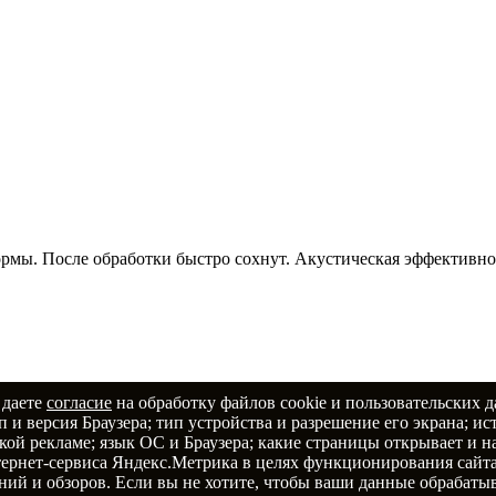
мы. После обработки быстро сохнут. Акустическая эффективнос
 даете
согласие
на обработку файлов cookie и пользовательских д
 и версия Браузера; тип устройства и разрешение его экрана; ис
какой рекламе; язык ОС и Браузера; какие страницы открывает и 
"РостРоб"
.
тернет-сервиса Яндекс.Метрика в целях функционирования сайта
01-06-69
ий и обзоров. Если вы не хотите, чтобы ваши данные обрабатыв