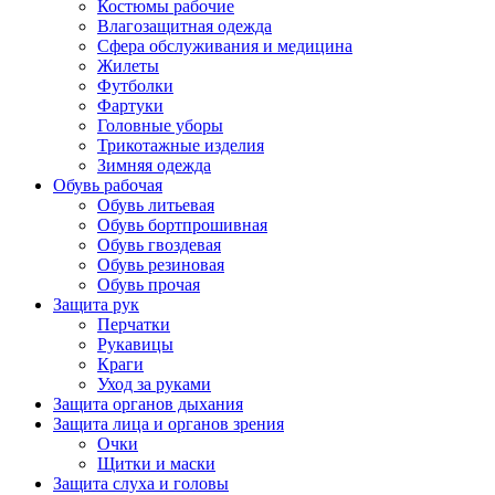
Костюмы рабочие
Влагозащитная одежда
Сфера обслуживания и медицина
Жилеты
Футболки
Фартуки
Головные уборы
Трикотажные изделия
Зимняя одежда
Обувь рабочая
Обувь литьевая
Обувь бортпрошивная
Обувь гвоздевая
Обувь резиновая
Обувь прочая
Защита рук
Перчатки
Рукавицы
Краги
Уход за руками
Защита органов дыхания
Защита лица и органов зрения
Очки
Щитки и маски
Защита слуха и головы