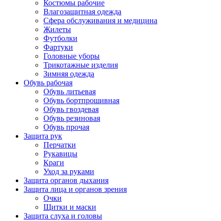
Костюмы рабочие
Влагозащитная одежда
Сфера обслуживания и медицина
Жилеты
Футболки
Фартуки
Головные уборы
Трикотажные изделия
Зимняя одежда
Обувь рабочая
Обувь литьевая
Обувь бортпрошивная
Обувь гвоздевая
Обувь резиновая
Обувь прочая
Защита рук
Перчатки
Рукавицы
Краги
Уход за руками
Защита органов дыхания
Защита лица и органов зрения
Очки
Щитки и маски
Защита слуха и головы