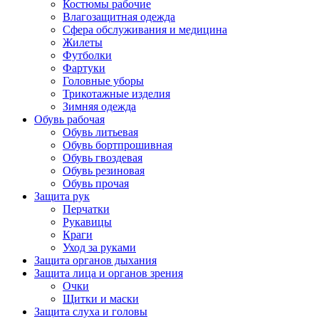
Костюмы рабочие
Влагозащитная одежда
Сфера обслуживания и медицина
Жилеты
Футболки
Фартуки
Головные уборы
Трикотажные изделия
Зимняя одежда
Обувь рабочая
Обувь литьевая
Обувь бортпрошивная
Обувь гвоздевая
Обувь резиновая
Обувь прочая
Защита рук
Перчатки
Рукавицы
Краги
Уход за руками
Защита органов дыхания
Защита лица и органов зрения
Очки
Щитки и маски
Защита слуха и головы